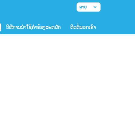
ວິທີການນໍາໃຊ້ຄໍາຮ້ອງສະຫມັກ
ຕິດຕໍ່ພວກເຮົາ