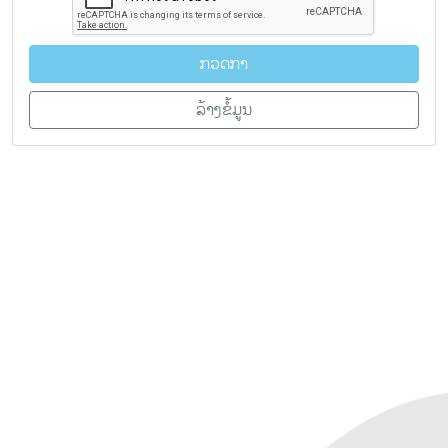
ກວດກາ
ລ້າງຂໍ້ມູນ