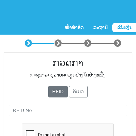
ໜ້າທໍາອິດ
ສະຖານີ
ເຕີມເງິນ
ກວດກາ
ກະລຸນາລະບຸລາຍລະອຽດຢ່າງໃດຢ່າງຫນຶ່ງ
RFID
ອີເມວ