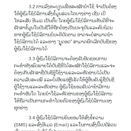
3.2 ການລົງທະບຽນເພື່ອສະໝັກນຳໃຊ້ ຈຳເປັນຕ້ອງ
ໃຫ້ຜູ້ຊົມໃຊ້ບໍລິການສົ່ງຂໍ້ມູນສ່ວນໂຕບາງຢ່າງ ເຊັ່ນ ເບີ
ໂທລະສັບ ອີເມວ ເປັນຕົ້ນ ໂດຍຜູ້ຊົມໃຊ້ບໍລິການເຫັນດີທີ່ຈະ
ຮັກສາຂໍ້ມູນໃນບັນຊີໃຫ້ຖືກຕ້ອງເປັນປະຈຸບັນແລະຄົບຖ້ວນ
ຫາກຜູ້ຊົມໃຊ້ບໍລິການບໍ່ປະຕິບັດຕາມ ອາດຈະບໍ່ສາມາດນຳ
ໃຊ້ບໍລິການໄດ້ ແລະທາງ “ບຼູດອດ” ສາມາດຍົກເລີກບັນຊີຂອງ
ຜູ້ຊົມໃຊ້ບໍລິການໄດ້
3.3 ຜູ້ຊົມໃຊ້ບໍລິການຈະຕ້ອງຮັບຜິດຊອບການ
ກະທຳທັງໝົດພາຍໃຕ້ບັນຊີທີ່ໄດ້ສະໝັກໃຊ້ບໍລິການແລະຈະ
ຕ້ອງເກັບຮັກສາຊື່ບັນຊີຜູ້ໃຊ້ງານແລະລະຫັດຜ່ານໄວ້ເປັນ
ຄວາມລັບສະເໝີ ແລະບໍ່ເຜີຍແຜ່ຫຼືເຮັດໃຫ້ຜູ້ອື່ນຮັບຮູ້ຊື່ບັນຊີ
ຜູ້ໃຊ້ງານແລະລະຫັດຜ່ານ ຜູ້ຊົມໃຊ້ຍອມຮັບວ່າຖ້າມີການ
ກະທຳອັນໃດ ໂດຍນຳໃຊ້ລະຫັດຜ່ານຂອງຜູ້ຊົມໃຊ້ບໍລິການ
ໃຫ້ຖືວ່າເປັນການກະທຳໂດຍຕົວຂອງຜູ້ຊົມໃຊ້ບໍລິການເອງ
ທຸກຢ່າງ
3.4 ຜູ້ຊົມໃຊ້ບໍລິການຍິນຍອມໃຫ້ສົ່ງຂໍ້ຄວາມ
(SMS) ແລະສົ່ງອີເມວ (Email) ແລະໃນການສົ່ງນີ້ເປນັສ່ວນ