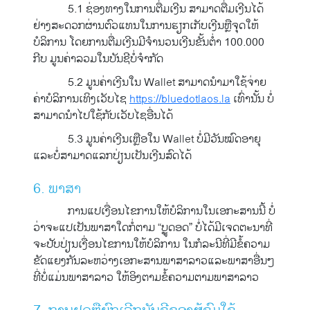
5.1 ຊ່ອງທາງໃນການຕື່ມເງີນ ສາມາດຕື່ມເງີນໄດ້
ຢ່າງສະດວກຜ່ານຕົວແທນໃນການຮຽກເກັບເງີນຫຼືຈຸດໃຫ້
ບໍລິການ ໂດຍການຕື່ມເງີນມີຈຳນວນເງີນຂັ້ນຕ່ຳ 100.000
ກີບ ມູນຄ່າລວມໃນບັນຊີບໍ່ຈຳກັດ
5.2 ມູນຄ່າເງີນໃນ Wallet ສາມາດນຳມາໃຊ້ຈ່າຍ
ຄ່າບໍລິການເທິງເວັບໄຊ
https://bluedotlaos.la
ເທົ່ານັ້ນ ບໍ່
ສາມາດນຳໄປໃຊ້ກັບເວັບໄຊອື່ນໄດ້
5.3 ມູນຄ່າເງີນເຫຼືອໃນ Wallet ບໍ່ມີວັນໝົດອາຍຸ
ແລະບໍ່ສາມາດແລກປ່ຽນເປັນເງີນສົດໄດ້
6. ພາສາ
ການແປເງື່ອນໄຂການໃຫ້ບໍລິການໃນເອກະສານນີ້ ບໍ່
ວ່າຈະແປເປັນພາສາໃດກໍ່ຕາມ “ບຼູດອດ” ບໍ່ໄດ້ມີເຈດຕະນາທີ່
ຈະປັບປ່ຽນເງື່ອນໄຂການໃຫ້ບໍລິການ ໃນກໍລະນີທີ່ມີຂໍ້ຄວາມ
ຂັດແຍງກັນລະຫວ່າງເອກະສານພາສາລາວແລະພາສາອື່ນໆ
ທີ່ບໍ່ແມ່ນພາສາລາວ ໃຫ້ອິງຕາມຂໍ້ຄວາມຕາມພາສາລາວ