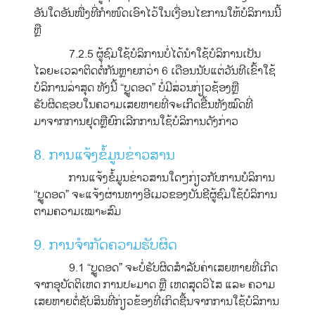
ອັນໃດອັນໜື່ງທີ່ກຳໜົດເອົາໄວ້ໃນເງື່ອນໄຂການໃຫ້ບໍລິການນີ້
ຫຼື
7.2.5 ຜູ້ຊົມໃຊ້ບໍລິການບໍ່ໄດ້ນຳໃຊ້ບໍລິການເປັນ
ໄລຍະເວລາຕິດຕໍ່ກັນຫຼາຍກວ່າ 6 ເດືອນນັບແຕ່ວັນທີເຂົ້າໃຊ້
ບໍລິການລ່າສຸດ ທັງນີ້ “ບຼູດອດ” ບໍ່ມີສ່ວນກ່ຽວຊ້ອງຫຼື
ຮັບຜິດຊອບໃນຄວາມເສຍຫາຍທີ່ຈະເກິິດຂື້ນທັງໝົດທີ່
ມາຈາກການຢຸດຫຼືຍົກເລີກການໃຊ້ບໍລິການດັງກ່າວ
8. ການແຈ້ງຂໍ້ມູນຂ່າວສານ
ການແຈ້ງຂໍ້ມູນຂ່າວສານໃດໆກ່ຽວກັບການບໍລິການ
“ບຼູດອດ” ຈະແຈ້ງຜ່ານທາງອີເມວຂອງບັນຊີຜູ້ຊົມໃຊ້ບໍລິການ
ຕາມຄວາມເໝາະສົມ
9. ການຈຳກັດຄວາມຮັບຜິດ
9.1 “ບຼູດອດ” ຈະບໍ່ຮັບຜິດສຳລັບຄ່າເສຍຫາຍທີ່ເກິດ
ຈາກອຸບັດຕິເຫດ ການປະມາດ ຫຼື ເຫດສຸດວິໄສ ແລະ ຄວາມ
ເສຍຫາຍຕໍ່ຊັບສິນທີ່ກ່ຽວຂ້ອງທີ່ເກິດຊື້ນຈາກການໃຊ້ບໍລິການ