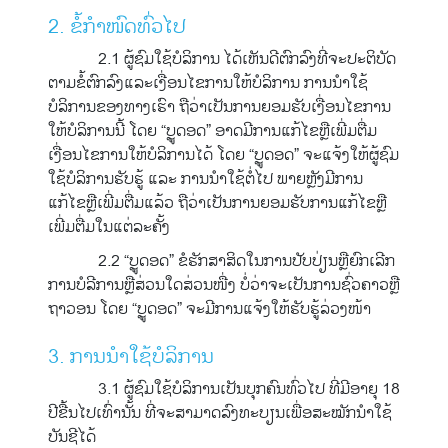
2. ຂໍ້ກຳໜົດທົ່ວໄປ
2.1 ຜູ້ຊົມໃຊ້ບໍລິການ ໄດ້ເຫັນດີຕົກລົງທີ່ຈະປະຕິບັດ
ຕາມຂໍ້ຕົກລົງແລະເງື່ອນໄຂການໃຫ້ບໍລິການ ການນຳໃຊ້
ບໍລິການຂອງທາງເຮົາ ຖືວ່າເປັນການຍອມຮັບເງື່ອນໄຂການ
ໃຫ້ບໍລິການນີ້ ໂດຍ “ບຼູດອດ” ອາດມີການແກ້ໄຂຫຼືເພີ່ມຕື່ມ
ເງື່ອນໄຂການໃຫ້ບໍລິການໄດ້ ໂດຍ “ບຼູດອດ” ຈະແຈ້ງໃຫ້ຜູ້ຊົມ
ໃຊ້ບໍລິການຮັບຮູ້ ແລະ ການນໍາໃຊ້ຕໍ່ໄປ ພາຍຫຼັງມີການ
ແກ້ໄຂຫຼືເພີ່ມຕື່ມແລ້ວ ຖືວ່າເປັນການຍອມຮັບການແກ້ໄຂຫຼື
ເພີ່ມຕື່ມໃນແຕ່ລະຄັ້ງ
2.2 “ບຼູດອດ” ຂໍຮັກສາສິດໃນການປັບປ່ຽນຫຼືຍົກເລີກ
ການບໍລີການຫຼືສ່ວນໃດສ່ວນໜື່ງ ບໍ່ວ່າຈະເປັນການຊົ່ວຄາວຫຼື
ຖາວອນ ໂດຍ “ບຼູດອດ” ຈະມີການແຈ້ງໃຫ້ຮັບຮູ້ລ່ວງໜ້າ
3. ການນຳໃຊ້ບໍລິການ
3.1 ຜູ້ຊົມໃຊ້ບໍລິການເປັນບຸກຄົນທົ່ວໄປ ທີ່ມີອາຍຸ 18
ປີຂື້ນໄປເທົ່ານັ້ນ ທີ່ຈະສາມາດລົງທະບຽນເພື່ອສະໝັກນຳໃຊ້
ບັນຊີໄດ້