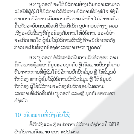
9.2 “ບຼູດອດ” ຈະໃຫ້ບໍລິການຢ່າງເຕັມຄວາມສາມາດ
ເພື່ອໃຫ້ຜູ້ຊົມໃຊ້ບໍລິການໄດ້ຮັບການບໍລິການທີ່ພຶງພໍໃຈ ທັງນີ້
ຫາກການບໍລິຫານ ເກິດຄວາມຜິດພາດ ລ່າຊ້າ ໄມ່ວ່າຈະເກິດ
ຂື້ນກັບລະບົບຄອມພິວເຕີ ອິນເຕີເນັດ ອຸປະກອນຕ່າງໆ ລວມ
ເຖີງລະບົບອື່ນໆທີ່ກ່ຽວຂ້ອງກັບການໃຫ້ບໍລິການ ແລະບໍ່ວ່າ
ຈະເກິດເຫດໃດ ຜູ້ຊົມໃຊ້ບໍລິການຕົກລົງທີ່ຈະບໍ່ເອົາເຫດດັງ
ກ່າວມາເປັນຂໍ້ຮຽກຮ້ອງຄ່າເສຍຫາຍຈາກ “ບຼູດອດ”
9.3 “ບຼູດອດ” ຂໍຮັກສາສິດໃນການຮັບຜິດຊອບ ຕາມ
ຂໍ້ກົດໝາຍຄຸ້ມຄອງຂໍ້ມູນສ່ວນບຸກຄົນ ຫຼື ກົດໝາຍອື່ນໆກໍ່ຕາມ
ທີ່ມາຈາກການທີ່ຜູ້ຊົມໃຊ້ບໍລິການປົກປິດຂໍ້ມູນ ຫຼື ໃຫ້ຂໍ້ມູນບໍ່
ຖືກຕ້ອງ ຫາກຜູ້ຊົມໃຊ້ບໍລິການປົກປິດຂໍ້ມູນ ຫຼື ໃຫ້ຂໍ້ມູນບໍ່
ຖືກຕ້ອງ ຜູ້ໃຊ້ບໍລິການຈະຕ້ອງຮັບຜິດຊອບໃນຄວາມ
ເສຍຫາຍທີ່ເກິດຂື້ນກັບ “ບຼູດອດ” ແລະ/ຫຼື ບຸກຄົນພາຍນອກ
ທັງໝົດ
10. ກົດໝາຍທີ່ບັງຄັບໃຊ້
ຂໍ້ຕົກລົງແລະເງື່ອນໄຂການບໍລິການດັງກ່າວນີ້ ໃຫ້ໃຊ້
ບັງຄັບຕາມກົດໝາຍ ຂອງ ສປປ ລາວ