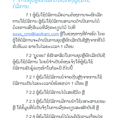
7. ການຢຸດຫຼືຍົກເລີກບັນຊີຂອງຜູ້ຊົມໃຊ້
ບໍລິການ
7.1 ຜູ້ຊົມໃຊ້ບໍລິການມີຄວາມຕ້ອງການຈະຍົກເລີກ
ການໃຊ້ບໍລິການ ຜູ້ຊົມໃຊ້ບໍລິການສາມາດດຳເນີນການໄດ້
ດ້ວຍການສົ່ງອີເມວທີ່ລົງທະບຽນໄວ້ ໄປທີ່
evse_crm@laothani.com
ຫຼືໃນຊ່ອງທາງທີ່ກໍາໜົດ ໂດຍ
ຜູ້ໃຫ້ບໍລິການຈະດໍາເນີນການຢຸດຫຼືຍົກເລີກບັນຊີຫຼັງຈາກທີ່ໄດ້
ຮັບອີເມວ ພາຍໃນໄລຍະເວລາ 1 ເດືອນ
7.2 “ບຼູດອດ” ຂໍຮັກສາສິດໃນການຢຸດຫຼືຍົກເລີກບັນຊີ
ຜູ້ຊົມໃຊ້ບໍລິການ ໂດຍບໍ່ຈໍາເປັນຕ້ອງແຈ້ງໃຫ້ຜູ້ຊົມໃຊ້
ບໍລິການຮັບຮູ້ລ່ວງໜ້າໃນກໍລະນີ ຕໍ່ໄປນີ້
7.2.1 ຜູ້ຊົມໃຊ້ບໍລິການບໍ່ຈ່າຍເງີນຫຼັງຈາກການໃຊ້
ບໍລິການເປັນໄລຍະເວລາບໍ່ໜ້ອຍກວ່າ 1 ເດືອນ ຫຼື
7.2.2 ຜູ້ຊົມໃຊ້ບໍລິການໄດ້ເສຍຊີວິດ ຫຼື
7.2.3 ຜູ້ຊົມໃຊ້ບໍລິການມີການນຳໃຊ້ເອກະສານປອມ
ຫຼື ໃຫ້ຂໍ້ມູນທີ່ບໍ່ເປັນຈິງໃນການລົງທະບຽນສະໝັກບັນຊີ ຫຼື
7.2.4 ຜູ້ຊົມໃຊ້ບໍລິການບໍ່ໄດ້ປະຕິບັດຕາມເງື່ອນໄຂ