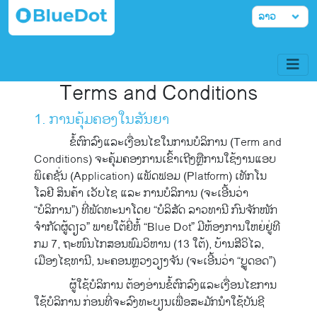
Terms and Conditions
1. ການຄຸ້ມຄອງໃນສັນຍາ
ຂໍ້ຕົກລົງແລະເງື່ອນໄຂໃນການບໍລິການ (Term and
Conditions) ຈະຄຸ້ມຄອງການເຂົ້າເຖີງຫຼືການໃຊ້ງານແອບ
ພິເຄຊັ່ນ (Application) ແພັດຟອມ (Platform) ເທັກໂນ
ໂລຢີ ສິນຄ້າ ເວັບໄຊ ແລະ ການບໍລິການ (ຈະເອີ້ນວ່າ
“ບໍລິການ”) ທີ່ພັດທະນາໂດຍ “ບໍລິສັດ ລາວທານີ ກົນຈັກໜັກ
ຈຳກັດຜູ້ດຽວ” ພາຍໃຕ້ຍີ່ຫໍ້ “Blue Dot” ມີຫ້ອງການໃຫຍ່ຢູ່ທີ
ກມ 7, ຖະໜົນໄກສອນພົມວິຫານ (13 ໃຕ້), ບ້ານສີວິໄລ,
ເມືອງໄຊທານີ, ນະຄອນຫຼວງວຽງຈັນ (ຈະເອີ້ນວ່າ “ບຼູດອດ”)
ຜູ້ໃຊ້ບໍລິການ ຕ້ອງອ່ານຂໍ້ຕົກລົງແລະເງື່ອນໄຂການ
ໃຊ້ບໍລິການ ກ່ອນທີ່ຈະລົງທະບຽນເພື່ອສະມັກນຳໃຊ້ບັນຊີ