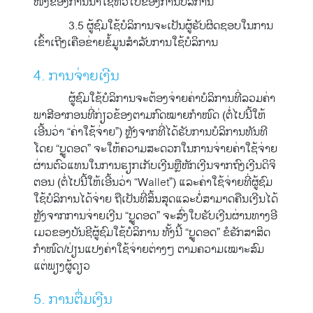
ໜື່ງຂອງການນຳໃຊ້ທົ່ວໄປຂອງການບໍລິການ
3.5 ຜູ້ຊົມໃຊ້ບໍລິການຈະເປັນຜູ້ຮັບຜິດຊອບໃນການ
ເຂົ້າເຖີງເຄືອຂ່າຍຂໍ້ມູນສຳລັບການໃຊ້ບໍລິການ
4. ການຈ່າຍເງີນ
ຜູ້ຊົມໃຊ້ບໍລິການຈະຕ້ອງຈ່າຍຄ່າບໍລິການທີ່ລວມຄ່າ
ພາສີອາກອນທີ່ກ່ຽວຂ້ອງຕາມກົດໝາຍກຳໜົດ (ຕໍ່ໄປນີ້ໃຫ້
ເອີ້ນວ່າ “ຄ່າໃຊ້ຈ່າຍ”) ຫຼັງຈາກທີ່ໄດ້ຮັບການບໍລິການທັນທີ
ໂດຍ “ບຼູດອດ” ຈະໃຫ້ຄວາມສະດວກໃນການຈ່າຍຄ່າໃຊ້ຈ່າຍ
ຜ່ານຕົວແທນໃນການຮຽກເກັບເງີນຫຼືຫັກເງີນຈາກຖົງເງີນດິຈິ
ຕອນ (ຕໍ່ໄປນີ້ໃຫ້ເອີ້ນວ່າ “Wallet”) ແລະຄ່າໃຊ້ຈ່າຍທີ່ຜູ້ຊົມ
ໃຊ້ບໍລິການໄດ້ຈ່າຍ ຖືເປັນທີ່ສິ້ນສຸດແລະບໍ່ສາມາດຄືນເງີນໄດ້
ຫຼັງຈາກການຈ່າຍເງີນ “ບຼູດອດ” ຈະສົ່ງໃບຮັບເງີນຜ່ານທາງອີ
ເມວຂອງບັນຊີຜູ້ຊົມໃຊ້ບໍລິການ ທັ້ງນີ້ “ບຼູດອດ” ຂໍຮັກສາສິດ
ກໍາໜົດ/ປ່ຽນແປງຄ່າໃຊ້ຈ່າຍຕ່າງໆ ຕາມຄວາມເໝາະສົມ
ແຕ່ພຽງຜູ້ດຽວ
5. ການຕື່ມເງີນ